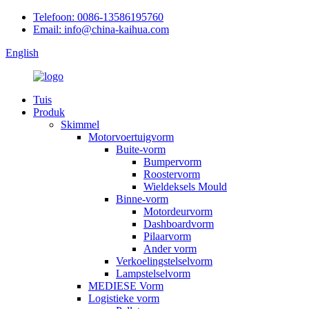
Telefoon: 0086-13586195760
Email: info@china-kaihua.com
English
Tuis
Produk
Skimmel
Motorvoertuigvorm
Buite-vorm
Bumpervorm
Roostervorm
Wieldeksels Mould
Binne-vorm
Motordeurvorm
Dashboardvorm
Pilaarvorm
Ander vorm
Verkoelingstelselvorm
Lampstelselvorm
MEDIESE Vorm
Logistieke vorm