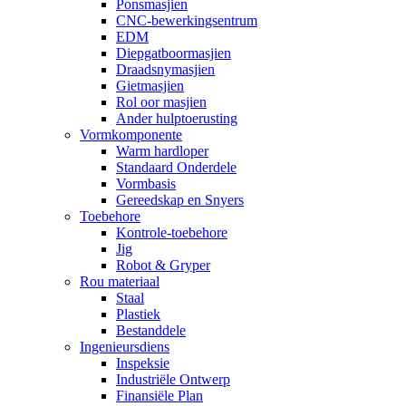
Ponsmasjien
CNC-bewerkingsentrum
EDM
Diepgatboormasjien
Draadsnymasjien
Gietmasjien
Rol oor masjien
Ander hulptoerusting
Vormkomponente
Warm hardloper
Standaard Onderdele
Vormbasis
Gereedskap en Snyers
Toebehore
Kontrole-toebehore
Jig
Robot & Gryper
Rou materiaal
Staal
Plastiek
Bestanddele
Ingenieursdiens
Inspeksie
Industriële Ontwerp
Finansiële Plan