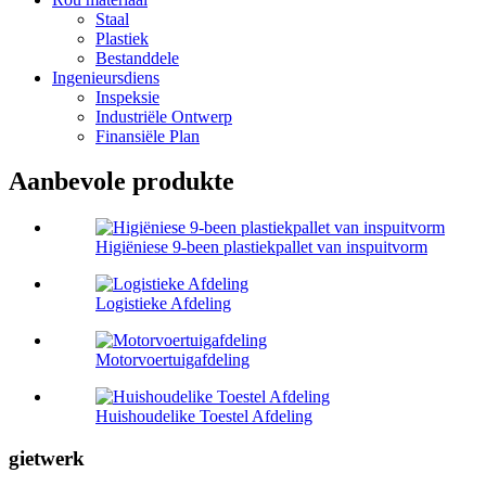
Staal
Plastiek
Bestanddele
Ingenieursdiens
Inspeksie
Industriële Ontwerp
Finansiële Plan
Aanbevole produkte
Higiëniese 9-been plastiekpallet van inspuitvorm
Logistieke Afdeling
Motorvoertuigafdeling
Huishoudelike Toestel Afdeling
gietwerk