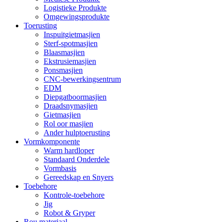
Logistieke Produkte
Omgewingsprodukte
Toerusting
Inspuitgietmasjien
Sterf-spotmasjien
Blaasmasjien
Ekstrusiemasjien
Ponsmasjien
CNC-bewerkingsentrum
EDM
Diepgatboormasjien
Draadsnymasjien
Gietmasjien
Rol oor masjien
Ander hulptoerusting
Vormkomponente
Warm hardloper
Standaard Onderdele
Vormbasis
Gereedskap en Snyers
Toebehore
Kontrole-toebehore
Jig
Robot & Gryper
Rou materiaal