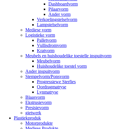
Dashboardvorm
Pilaarvorm
Ander vorm
Verkoelingstelselvorm
Lampstelselvorm
Mediese vorm
Logistieke vorm
Palletvorm
Vullisdromvorm
Kratvorm
Meubels en huishoudelike toestelle inspuitvorm
Meubelvorm
Huishoudelike toestel vorm
Ander inspuitvorm
Stempelvorm/Ponsvorm
Progressiewe Sterfies
Oordragmatryse
Lynmatryse
Blaasvorm
Ekstrusievorm
Presisievorm
gietwerk
Plastiekproduk
Motorprodukte
Mediese Produkte