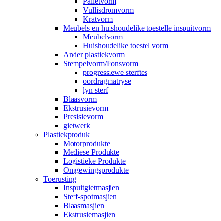
Palletvorm
Vullisdromvorm
Kratvorm
Meubels en huishoudelike toestelle inspuitvorm
Meubelvorm
Huishoudelike toestel vorm
Ander plastiekvorm
Stempelvorm/Ponsvorm
progressiewe sterftes
oordragmatryse
lyn sterf
Blaasvorm
Ekstrusievorm
Presisievorm
gietwerk
Plastiekproduk
Motorprodukte
Mediese Produkte
Logistieke Produkte
Omgewingsprodukte
Toerusting
Inspuitgietmasjien
Sterf-spotmasjien
Blaasmasjien
Ekstrusiemasjien