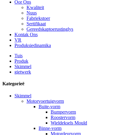
Oor Ons
Kwaliteit
Nuus
Fabriekstoer
Sertifikaat
Gereedskaptoerustinglys
Kontak Ons
VR
Produksiedinamika
Tuis
Produk
Skimmel
gietwerk
Kategorieë
Skimmel
Motorvoertuigvorm
Buite-vorm
Bumpervorm
Roostervorm
Wieldeksels Mould
Binne-vorm
Motordeurvorm