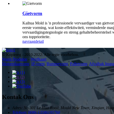
Gietvorm
Kaihua Mold is 'n professionele vervaardiger van gietvor
eerste vorming, wat koste-effektiwiteit, verminderde ma
vervaardigingstegnologie en streng gehaltebeheerstelsel 
ons topprioriteite.
navraag
detail
© Kopiereg - 2010-2022: Alle regte voorbehou.
Warm Produkte
-
Werfkaart
Motorpilaarvorm
,
IP-vorm
,
Bumpervorm
,
Palletvorm
,
Afvalbak Inspu
Kontak Ons
Adres: No.301 Le Hua Road, Mould New Town, Xinqian, Huan
Telefoon: 0086-13586195760