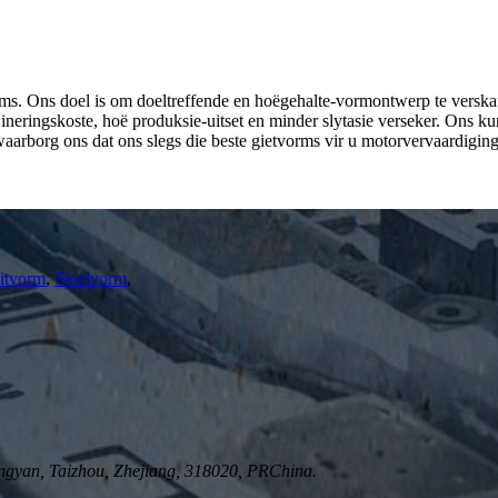
ms. Ons doel is om doeltreffende en hoëgehalte-vormontwerp te verskaf
sjineringskoste, hoë produksie-uitset en minder slytasie verseker. Ons
waarborg ons dat ons slegs die beste gietvorms vir u motorvervaardiging
itvorm
,
Stoelvorm
,
gyan, Taizhou, Zhejiang, 318020, PRChina.