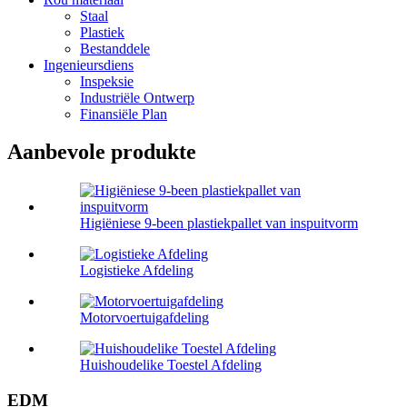
Staal
Plastiek
Bestanddele
Ingenieursdiens
Inspeksie
Industriële Ontwerp
Finansiële Plan
Aanbevole produkte
Higiëniese 9-been plastiekpallet van inspuitvorm
Logistieke Afdeling
Motorvoertuigafdeling
Huishoudelike Toestel Afdeling
EDM