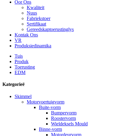
Oor Ons
Kwaliteit
Nuus
Fabriekstoer
Sertifikaat
Gereedskaptoerustinglys
Kontak Ons
VR
Produksiedinamika
Tuis
Produk
Toerusting
EDM
Kategorieë
Skimmel
Motorvoertuigvorm
Buite-vorm
Bumpervorm
Roostervorm
Wieldeksels Mould
Binne-vorm
Motordeurvorm