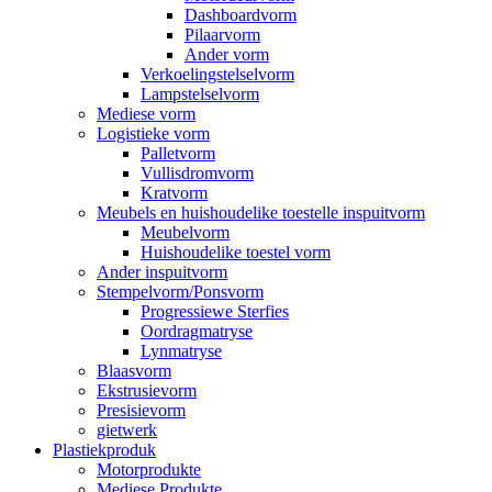
Dashboardvorm
Pilaarvorm
Ander vorm
Verkoelingstelselvorm
Lampstelselvorm
Mediese vorm
Logistieke vorm
Palletvorm
Vullisdromvorm
Kratvorm
Meubels en huishoudelike toestelle inspuitvorm
Meubelvorm
Huishoudelike toestel vorm
Ander inspuitvorm
Stempelvorm/Ponsvorm
Progressiewe Sterfies
Oordragmatryse
Lynmatryse
Blaasvorm
Ekstrusievorm
Presisievorm
gietwerk
Plastiekproduk
Motorprodukte
Mediese Produkte