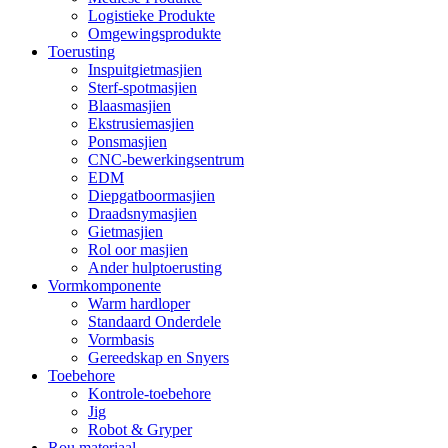
Logistieke Produkte
Omgewingsprodukte
Toerusting
Inspuitgietmasjien
Sterf-spotmasjien
Blaasmasjien
Ekstrusiemasjien
Ponsmasjien
CNC-bewerkingsentrum
EDM
Diepgatboormasjien
Draadsnymasjien
Gietmasjien
Rol oor masjien
Ander hulptoerusting
Vormkomponente
Warm hardloper
Standaard Onderdele
Vormbasis
Gereedskap en Snyers
Toebehore
Kontrole-toebehore
Jig
Robot & Gryper
Rou materiaal