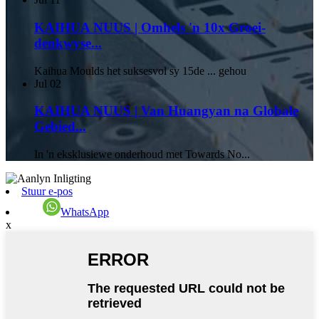
KAIHUA NUUS | Omhels 'n 10x Groei-
denkwyse...
Kaihua Moulds het suksesvol sy 15de ... gehou
Jul
02
KAIHUA NUUS | Van Huangyan na Globale
Gebied...
In 'n eksklusiewe onderhoud met Towards No...
Stuur e-pos
WhatsApp
x