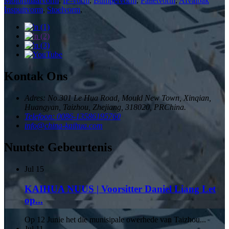
Motorpilaarvorm
,
IP-vorm
,
Bumpervorm
,
Palletvorm
,
Afvalbak
Inspuitvorm
,
Stoelvorm
,
Kontak Ons
Adres: No.301 Le Hua Road, Mould New Town, Xinqian,
Huangyan, Taizhou, Zhejiang, 318020, PRChina.
Telefoon: 0086-13586195760
info@china-kaihua.com
Nuutste Gebeurtenis
Jul
15
KAIHUA NUUS | Voorsitter Daniel Liang Let
op...
Op 12 Junie het die munisipale owerhede van Taizhou...
Jul
11