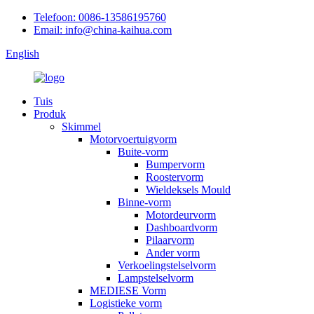
Telefoon: 0086-13586195760
Email: info@china-kaihua.com
English
Tuis
Produk
Skimmel
Motorvoertuigvorm
Buite-vorm
Bumpervorm
Roostervorm
Wieldeksels Mould
Binne-vorm
Motordeurvorm
Dashboardvorm
Pilaarvorm
Ander vorm
Verkoelingstelselvorm
Lampstelselvorm
MEDIESE Vorm
Logistieke vorm