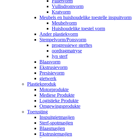
Palletvorm
Vullisdromvorm
Kratvorm
Meubels en huishoudelike toestelle inspuitvorm
Meubelvorm
Huishoudelike toestel vorm
Ander plastiekvorm
Stempelvorm/Ponsvorm
progressiewe sterftes
oordragmatryse
lyn sterf
Blaasvorm
Ekstrusievorm
Presisievorm
gietwerk
Plastiekproduk
Motorprodukte
Mediese Produkte
Logistieke Produkte
Omgewingsprodukte
Toerusting
Inspuitgietmasjien
Sterf-spotmasjien
Blaasmasjien
Ekstrusiemasjien