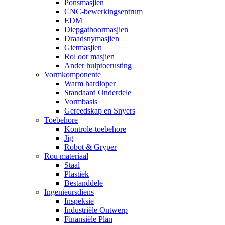
Ponsmasjien
CNC-bewerkingsentrum
EDM
Diepgatboormasjien
Draadsnymasjien
Gietmasjien
Rol oor masjien
Ander hulptoerusting
Vormkomponente
Warm hardloper
Standaard Onderdele
Vormbasis
Gereedskap en Snyers
Toebehore
Kontrole-toebehore
Jig
Robot & Gryper
Rou materiaal
Staal
Plastiek
Bestanddele
Ingenieursdiens
Inspeksie
Industriële Ontwerp
Finansiële Plan