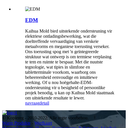
EDM
Kaihua Mold bied uitstekende ondersteuning vir
elektriese ontladingsbewerking, wat die
doeltreffende vervaardiging van verskeie
metaalvorms en meganiese toerusting verseker.
Ons toerusting spog met 'n geïntegreerde
struktuur wat ontwerp is om termiese verplasing
te tem en ruimte te bespaar. Met die nuutste
tegnologie, wat tipies in slimfone en
tabletterminale voorkom, waarborg ons
beheereenheid eenvoudige en intuïtiewe
werking. Of u nou hoëgehalte-EDM-
ondersteuning vir u besigheid of persoonlike
projek benodig, u kan op Kaihua Mold staatmaak
om uitstekende resultate te lewer.
navraag
detail
© Kopiereg - 2010-2022: Alle regte voorbehou.
Warm Produkte
-
Werfkaart