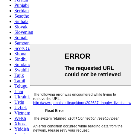
Punjabi
Serbian
Sesotho
Sinhala
Slovak
Slovenian
Somali
Samoan
Scots Gaelic
Shona
Sindhi
Sundanese
Swahili
Tajik
Tamil
Telugu
Thai
Ukrainian
Urdu
Uzbek
Vietnamese
Welsh
Xhosa
Yiddish