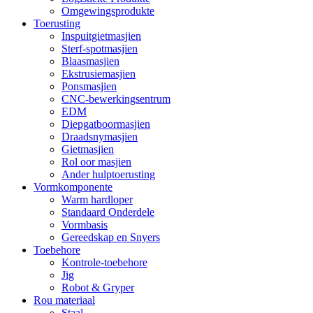
Omgewingsprodukte
Toerusting
Inspuitgietmasjien
Sterf-spotmasjien
Blaasmasjien
Ekstrusiemasjien
Ponsmasjien
CNC-bewerkingsentrum
EDM
Diepgatboormasjien
Draadsnymasjien
Gietmasjien
Rol oor masjien
Ander hulptoerusting
Vormkomponente
Warm hardloper
Standaard Onderdele
Vormbasis
Gereedskap en Snyers
Toebehore
Kontrole-toebehore
Jig
Robot & Gryper
Rou materiaal
Staal