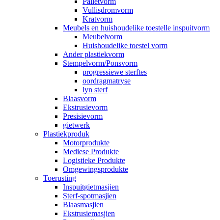
Palletvorm
Vullisdromvorm
Kratvorm
Meubels en huishoudelike toestelle inspuitvorm
Meubelvorm
Huishoudelike toestel vorm
Ander plastiekvorm
Stempelvorm/Ponsvorm
progressiewe sterftes
oordragmatryse
lyn sterf
Blaasvorm
Ekstrusievorm
Presisievorm
gietwerk
Plastiekproduk
Motorprodukte
Mediese Produkte
Logistieke Produkte
Omgewingsprodukte
Toerusting
Inspuitgietmasjien
Sterf-spotmasjien
Blaasmasjien
Ekstrusiemasjien