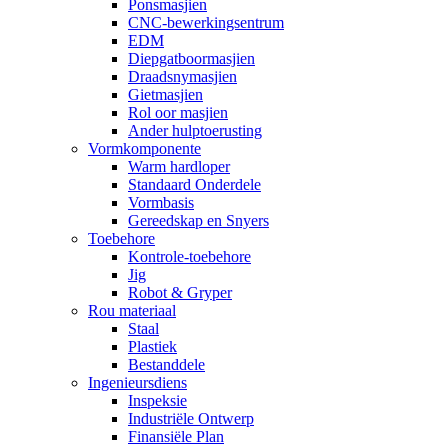
Ponsmasjien
CNC-bewerkingsentrum
EDM
Diepgatboormasjien
Draadsnymasjien
Gietmasjien
Rol oor masjien
Ander hulptoerusting
Vormkomponente
Warm hardloper
Standaard Onderdele
Vormbasis
Gereedskap en Snyers
Toebehore
Kontrole-toebehore
Jig
Robot & Gryper
Rou materiaal
Staal
Plastiek
Bestanddele
Ingenieursdiens
Inspeksie
Industriële Ontwerp
Finansiële Plan