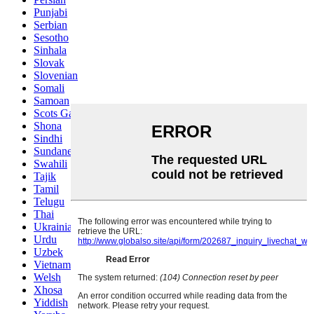
Punjabi
Serbian
Sesotho
Sinhala
Slovak
Slovenian
Somali
Samoan
Scots Gaelic
Shona
Sindhi
Sundanese
Swahili
Tajik
Tamil
Telugu
Thai
Ukrainian
Urdu
Uzbek
Vietnamese
Welsh
Xhosa
Yiddish