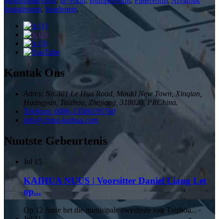
Motorpilaarvorm
,
IP-vorm
,
Bumpervorm
,
Palletvorm
,
Afvalbak
Inspuitvorm
,
Stoelvorm
,
Kontak Ons
Adres: No.301 Le Hua Road, Mould New Town, Xinqian,
Huangyan, Taizhou, Zhejiang, 318020, PRChina.
Telefoon: 0086-13586195760
info@china-kaihua.com
Nuutste Gebeurtenis
Jul
15
KAIHUA NUUS | Voorsitter Daniel Liang Let
op...
Op 12 Junie het die munisipale owerhede van Taizhou...
Jul
11