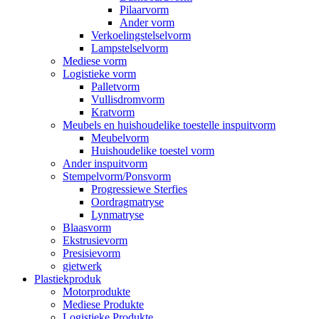
Pilaarvorm
Ander vorm
Verkoelingstelselvorm
Lampstelselvorm
Mediese vorm
Logistieke vorm
Palletvorm
Vullisdromvorm
Kratvorm
Meubels en huishoudelike toestelle inspuitvorm
Meubelvorm
Huishoudelike toestel vorm
Ander inspuitvorm
Stempelvorm/Ponsvorm
Progressiewe Sterfies
Oordragmatryse
Lynmatryse
Blaasvorm
Ekstrusievorm
Presisievorm
gietwerk
Plastiekproduk
Motorprodukte
Mediese Produkte
Logistieke Produkte