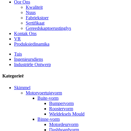
Oor Ons
Kwaliteit
Nuus
Fabriekstoer
Sertifikaat
Gereedskaptoerustinglys
Kontak Ons
VR
Produksiedinamika
Tuis
Ingenieursdiens
Industriële Ontwerp
Kategorieë
Skimmel
Motorvoertuigvorm
Buite-vorm
Bumpervorm
Roostervorm
Wieldeksels Mould
Binne-vorm
Motordeurvorm
Dashboardvorm