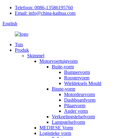
Telefoon: 0086-13586195760
Email: info@china-kaihua.com
English
Tuis
Produk
Skimmel
Motorvoertuigvorm
Buite-vorm
Bumpervorm
Roostervorm
Wieldeksels Mould
Binne-vorm
Motordeurvorm
Dashboardvorm
Pilaarvorm
Ander vorm
Verkoelingstelselvorm
Lampstelselvorm
MEDIESE Vorm
Logistieke vorm