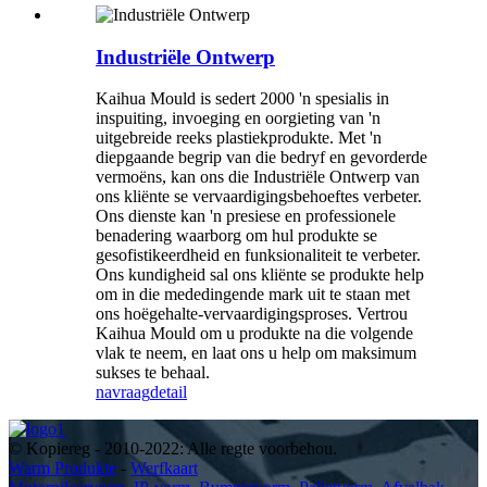
Industriële Ontwerp
Kaihua Mould is sedert 2000 'n spesialis in
inspuiting, invoeging en oorgieting van 'n
uitgebreide reeks plastiekprodukte. Met 'n
diepgaande begrip van die bedryf en gevorderde
vermoëns, kan ons die Industriële Ontwerp van
ons kliënte se vervaardigingsbehoeftes verbeter.
Ons dienste kan 'n presiese en professionele
benadering waarborg om hul produkte se
gesofistikeerdheid en funksionaliteit te verbeter.
Ons kundigheid sal ons kliënte se produkte help
om in die mededingende mark uit te staan ​​met
ons hoëgehalte-vervaardigingsproses. Vertrou
Kaihua Mould om u produkte na die volgende
vlak te neem, en laat ons u help om maksimum
sukses te behaal.
navraag
detail
© Kopiereg - 2010-2022: Alle regte voorbehou.
Warm Produkte
-
Werfkaart