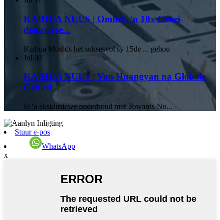
KAIHUA NUUS | Omhels 'n 10x Groei-
denkwyse...
Kaihua Moulds het suksesvol sy 15de ... gehou
Jul
02
KAIHUA NUUS | Van Huangyan na Globale
Gebied...
In 'n eksklusiewe onderhoud met Towards No...
Stuur e-pos
WhatsApp
x