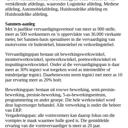
verskillende afdelings, waaronder Logistieke afdeling, Mediese
afdeling, Automobielafdeling, Huishoudelike afdeling en
Huishoudelike afdeling.
Sanmen-aanleg
Met 'n jaarlikse vervaardigingsvermoë van meer as 900 stelle,
meer as 500 werknemers en 'n oppervlakte van 36.000 vierkante
meter, het Sanmen-basis spesialiseer in die vervaardiging van
motorvorms vir buitestelsel, binnestelsel en verkoelingstelsel.
Vervaardigingspan bestaan ​​uit bewerkingswerkswinkel,
monteerwerkswinkel, spotwerkswinkel, poetswerkswinkel en
inspuitingswerkswinkel. Onder al die vervaardigingspan is daar
meer as 30% tegnici wat toegeken word as intermediêre of
minderjarige tegnici. Daarbenewens neem tegnici met meer as 10
jaar ervaring meer as 20% hoër.
Bewerkingspan: bestaan ​​uit rowwe bewerking, semi-presisie-
bewerking, presisie-bewerking, 5-as-bewerkingsentrum,
programmering en ander groepe. Die hele werkswinkel word
deur lugversorger behandel. Alle verwerking is onder die beheer
van ERP.
Vergaderingspan: alle vormvormers kan daarop fokus om die
vormpies te maak waarmee hulle goed is. Die gemiddelde
ervaring van die vormvervaardiger is meer as 20 jaar.