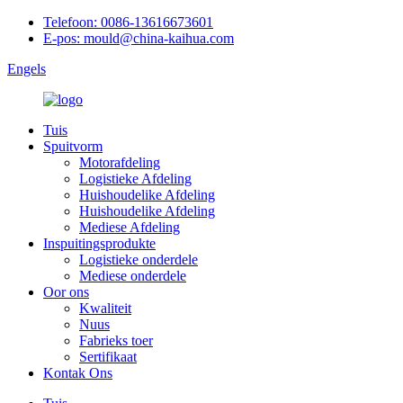
Telefoon: 0086-13616673601
E-pos: mould@china-kaihua.com
Engels
Tuis
Spuitvorm
Motorafdeling
Logistieke Afdeling
Huishoudelike Afdeling
Huishoudelike Afdeling
Mediese Afdeling
Inspuitingsprodukte
Logistieke onderdele
Mediese onderdele
Oor ons
Kwaliteit
Nuus
Fabrieks toer
Sertifikaat
Kontak Ons