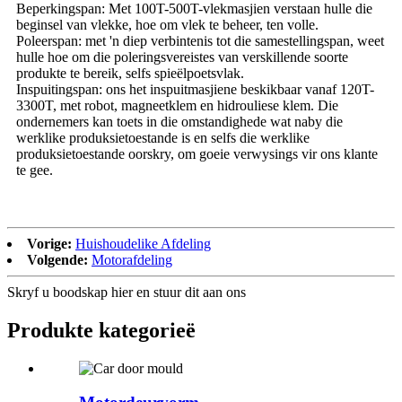
Beperkingspan: Met 100T-500T-vlekmasjien verstaan ​​hulle die
beginsel van vlekke, hoe om vlek te beheer, ten volle.
Poleerspan: met 'n diep verbintenis tot die samestellingspan, weet
hulle hoe om die poleringsvereistes van verskillende soorte
produkte te bereik, selfs spieëlpoetsvlak.
Inspuitingspan: ons het inspuitmasjiene beskikbaar vanaf 120T-
3300T, met robot, magneetklem en hidrouliese klem. Die
ondernemers kan toets in die omstandighede wat naby die
werklike produksietoestande is en selfs die werklike
produksietoestande oorskry, om goeie verwysings vir ons klante
te gee.
Vorige:
Huishoudelike Afdeling
Volgende:
Motorafdeling
Skryf u boodskap hier en stuur dit aan ons
Produkte kategorieë