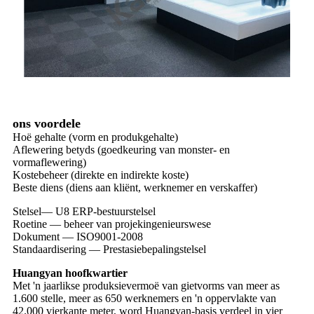
ons voordele
Hoë gehalte (vorm en produkgehalte)
Aflewering betyds (goedkeuring van monster- en
vormaflewering)
Kostebeheer (direkte en indirekte koste)
Beste diens (diens aan kliënt, werknemer en verskaffer)
Stelsel— U8 ERP-bestuurstelsel
Roetine — beheer van projekingenieurswese
Dokument — ISO9001-2008
Standaardisering — Prestasiebepalingstelsel
Huangyan hoofkwartier
Met 'n jaarlikse produksievermoë van gietvorms van meer as
1.600 stelle, meer as 650 werknemers en 'n oppervlakte van
42.000 vierkante meter, word Huangyan-basis verdeel in vier