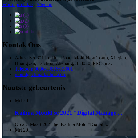
Warm produkte
-
Sitemap
Kontak Ons
Adres: No.301 Le Hua Road, Mold New Town, Xinqian,
Huangyan, Taizhou, Zhejiang, 318020, PRChina.
Telefoon: 0086-13616673601
mould@china-kaihua.com
Nuutste gebeurtenis
Mrt
20
Kaihua Mould se 2021 “Digital Manage ...
Op 2-3 Maart 2021 het Kaihua Mold "Digital ...
Mrt
20