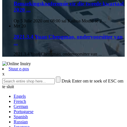
Bemarkingskonferensie vir die tweede kwartaal
2020 ...
Op 5 Julie 2020 om 08:00 sal Kaihua Mould se 2 ...
Mrt
20
2021.3.4 Yuan Chengmao, ondervoorsitter van
...
2021.3.4 Yuan Chengmao, ondervoorsitter van ...
Stuur e-pos
x
Druk Enter om te soek of ESC om
te sluit
Engels
French
German
Portuguese
Spanish
Russian
Japanese