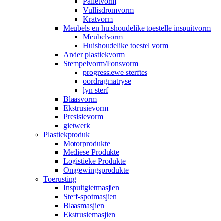
Palletvorm
Vullisdromvorm
Kratvorm
Meubels en huishoudelike toestelle inspuitvorm
Meubelvorm
Huishoudelike toestel vorm
Ander plastiekvorm
Stempelvorm/Ponsvorm
progressiewe sterftes
oordragmatryse
lyn sterf
Blaasvorm
Ekstrusievorm
Presisievorm
gietwerk
Plastiekproduk
Motorprodukte
Mediese Produkte
Logistieke Produkte
Omgewingsprodukte
Toerusting
Inspuitgietmasjien
Sterf-spotmasjien
Blaasmasjien
Ekstrusiemasjien