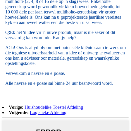
multiholte (2, 4, 8 of 16 dele op 'n slag) wees. Enkelholte-
gereedskap word gewoonlik vir klein hoeveelhede gebruik, tot
10 000 dele per jaar, terwyl multiholte-gereedskap vir groter
hoeveelhede is. Ons kan na u geprojekteerde jaarlikse vereistes
kyk en aanbeveel watter een die beste vir u sal wees.
Q
:
Ek het 'n idee vir 'n nuwe produk, maar is nie seker of dit
vervaardig kan word nie. Kan jy help?
A
:
Ja! Ons is altyd bly om met potensiële kliënte saam te werk om
die tegniese uitvoerbaarheid van u idee of ontwerp te evalueer en
ons kan u adviseer oor materiale, gereedskap en waarskynlike
opstellingskoste.
Verwelkom u navrae en e-posse.
Alle navrae en e-posse sal binne 24 uur beantwoord word.
Vorige:
Huishoudelike Toestel Afdeling
Volgende:
Logistieke Afdeling