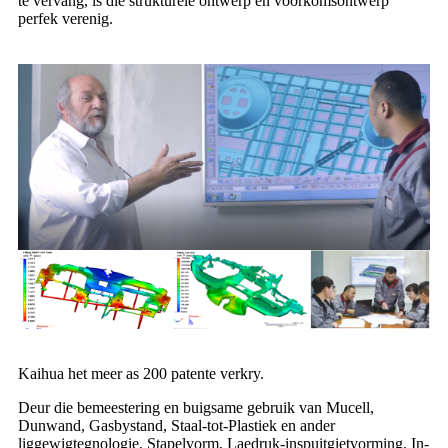
te vervang, is die strukturele ontwerp en voorkomsontwerp
perfek verenig.
Kaihua het meer as 200 patente verkry.
Deur die bemeestering en buigsame gebruik van Mucell,
Dunwand, Gasbystand, Staal-tot-Plastiek en ander
liggewigtegnologie, Stapelvorm, Laedruk-inspuitgietvorming, In-