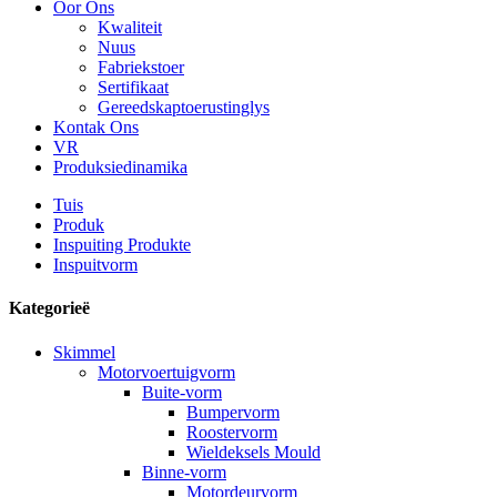
Oor Ons
Kwaliteit
Nuus
Fabriekstoer
Sertifikaat
Gereedskaptoerustinglys
Kontak Ons
VR
Produksiedinamika
Tuis
Produk
Inspuiting Produkte
Inspuitvorm
Kategorieë
Skimmel
Motorvoertuigvorm
Buite-vorm
Bumpervorm
Roostervorm
Wieldeksels Mould
Binne-vorm
Motordeurvorm