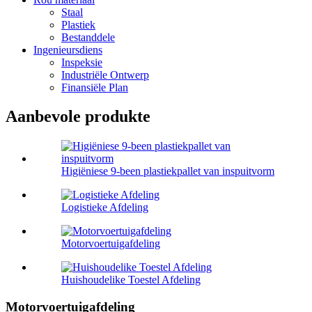
Staal
Plastiek
Bestanddele
Ingenieursdiens
Inspeksie
Industriële Ontwerp
Finansiële Plan
Aanbevole produkte
Higiëniese 9-been plastiekpallet van inspuitvorm
Logistieke Afdeling
Motorvoertuigafdeling
Huishoudelike Toestel Afdeling
Motorvoertuigafdeling