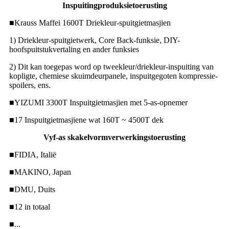
Inspuitingproduksietoerusting
■
Krauss Maffei 1600T Driekleur-spuitgietmasjien
1) Driekleur-spuitgietwerk, Core Back-funksie, DIY-
hoofspuitstukvertaling en ander funksies
2) Dit kan toegepas word op tweekleur/driekleur-inspuiting van
kopligte, chemiese skuimdeurpanele, inspuitgegoten kompressie-
spoilers, ens.
■
YIZUMI 3300T Inspuitgietmasjien met 5-as-opnemer
■
17 Inspuitgietmasjiene wat 160T ~ 4500T dek
Vyf-as skakelvormverwerkingstoerusting
■
FIDIA, Italië
■
MAKINO, Japan
■
DMU, Duits
■
12 in totaal
■
...