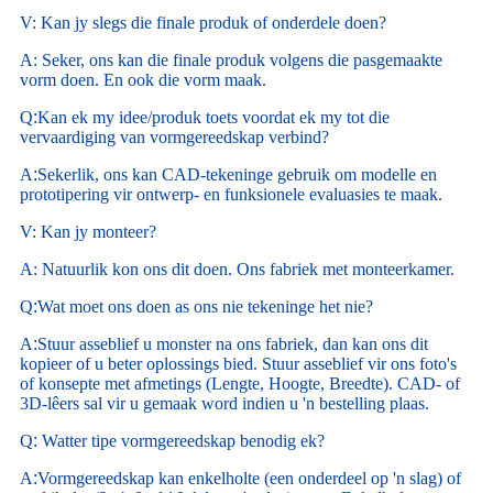
V: Kan jy slegs die finale produk of onderdele doen?
A: Seker, ons kan die finale produk volgens die pasgemaakte
vorm doen. En ook die vorm maak.
Q
:
Kan ek my idee/produk toets voordat ek my tot die
vervaardiging van vormgereedskap verbind?
A
:
Sekerlik, ons kan CAD-tekeninge gebruik om modelle en
prototipering vir ontwerp- en funksionele evaluasies te maak.
V: Kan jy monteer?
A: Natuurlik kon ons dit doen. Ons fabriek met monteerkamer.
Q
:
Wat moet ons doen as ons nie tekeninge het nie?
A
:
Stuur asseblief u monster na ons fabriek, dan kan ons dit
kopieer of u beter oplossings bied. Stuur asseblief vir ons foto's
of konsepte met afmetings (Lengte, Hoogte, Breedte). CAD- of
3D-lêers sal vir u gemaak word indien u 'n bestelling plaas.
Q
:
Watter tipe vormgereedskap benodig ek?
A
:
Vormgereedskap kan enkelholte (een onderdeel op 'n slag) of