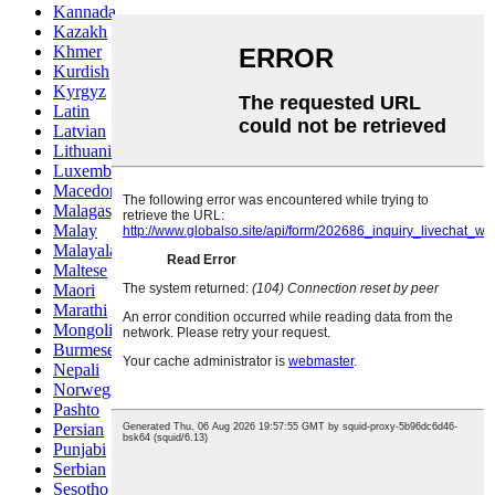
Kannada
Kazakh
Khmer
Kurdish
Kyrgyz
Latin
Latvian
Lithuanian
Luxembou..
Macedonian
Malagasy
Malay
Malayalam
Maltese
Maori
Marathi
Mongolian
Burmese
Nepali
Norwegian
Pashto
Persian
Punjabi
Serbian
Sesotho