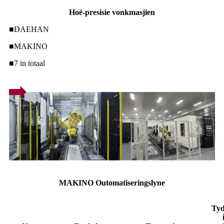
Hoë-presisie vonkmasjien
■
DAEHAN
■
MAKINO
■
7 in totaal
MAKINO Outomatiseringslyne
Tyd