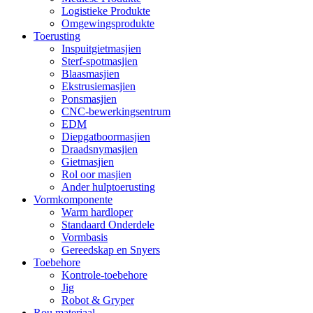
Logistieke Produkte
Omgewingsprodukte
Toerusting
Inspuitgietmasjien
Sterf-spotmasjien
Blaasmasjien
Ekstrusiemasjien
Ponsmasjien
CNC-bewerkingsentrum
EDM
Diepgatboormasjien
Draadsnymasjien
Gietmasjien
Rol oor masjien
Ander hulptoerusting
Vormkomponente
Warm hardloper
Standaard Onderdele
Vormbasis
Gereedskap en Snyers
Toebehore
Kontrole-toebehore
Jig
Robot & Gryper
Rou materiaal