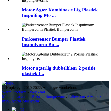
Motor Agter Kombinasie Lig Plastiek
Inspuiting Mo ...
Parkeersensor Bumper Plastiek
Inspuitvorm Bu ...
Motor agterlig dubbelkleur 2 posisie
plastiek I...
© Kopiereg - 2010-2022: Alle regte voorbehou.
Warm Produkte
-
Werfkaart
Motorpilaarvorm
,
IP-vorm
,
Bumpervorm
,
Palletvorm
,
Afvalbak
Inspuitvorm
,
Stoelvorm
,