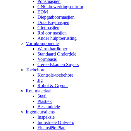
Ponsmasjien
CNC-bewerkingsentrum
EDM
Diepgatboormasjien
Draadsnymasjien
Gietmasjien
Rol oor masjien
Ander hulptoerusting
Vormkomponente
Warm hardloper
Standaard Onderdele
Vormbasis
Gereedskap en Snyers
Toebehore
Kontrole-toebehore
Jig
Robot & Gryper
Rou materiaal
Staal
Plastiek
Bestanddele
Ingenieursdiens
Inspeksie
Industriële Ontwerp
Finansiële Plan