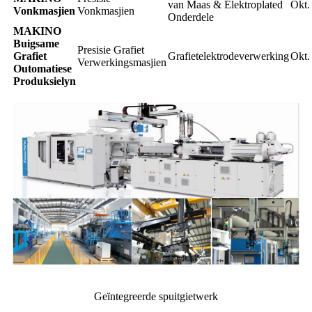
van Maas & Elektroplated
Okt.
Vonkmasjien
Vonkmasjien
Onderdele
MAKINO
Buigsame
Presisie Grafiet
Grafiet
Grafietelektrodeverwerking
Okt.
Verwerkingsmasjien
Outomatiese
Produksielyn
Geïntegreerde spuitgietwerk