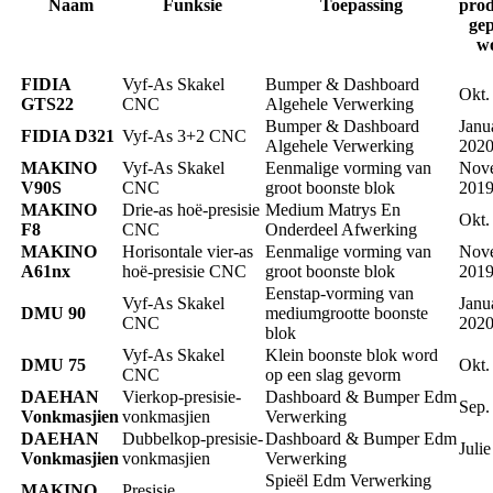
Naam
Funksie
Toepassing
prod
gep
w
FIDIA
Vyf-As Skakel
Bumper & Dashboard
Okt.
GTS22
CNC
Algehele Verwerking
Bumper & Dashboard
Janu
FIDIA D321
Vyf-As 3+2 CNC
Algehele Verwerking
202
MAKINO
Vyf-As Skakel
Eenmalige vorming van
Nov
V90S
CNC
groot boonste blok
201
MAKINO
Drie-as hoë-presisie
Medium Matrys En
Okt.
F8
CNC
Onderdeel Afwerking
MAKINO
Horisontale vier-as
Eenmalige vorming van
Nov
A61nx
hoë-presisie CNC
groot boonste blok
201
Eenstap-vorming van
Vyf-As Skakel
Janu
DMU 90
mediumgrootte boonste
CNC
202
blok
Vyf-As Skakel
Klein boonste blok word
DMU 75
Okt.
CNC
op een slag gevorm
DAEHAN
Vierkop-presisie-
Dashboard & Bumper Edm
Sep.
Vonkmasjien
vonkmasjien
Verwerking
DAEHAN
Dubbelkop-presisie-
Dashboard & Bumper Edm
Juli
Vonkmasjien
vonkmasjien
Verwerking
Spieël Edm Verwerking
MAKINO
Presisie