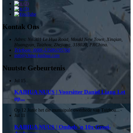
Kontak Ons
Adres: No.301 Le Hua Road, Mould New Town, Xinqian,
Huangyan, Taizhou, Zhejiang, 318020, PRChina.
Telefoon: 0086-13586195760
info@china-kaihua.com
Nuutste Gebeurtenis
Jul
15
KAIHUA NUUS | Voorsitter Daniel Liang Let
op...
Op 12 Junie het die munisipale owerhede van Taizhou...
Jul
11
KAIHUA NUUS | Omhels 'n 10x Groei-