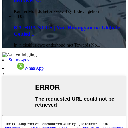
denkwyse...
Kaihua Moulds het suksesvol sy 15de ... gehou
Jul
02
KAIHUA NUUS | Van Huangyan na Globale
Gebied...
In 'n eksklusiewe onderhoud met Towards No...
Stuur e-pos
WhatsApp
x