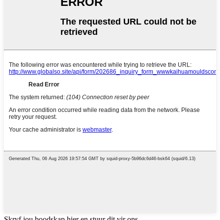
Skryf jou boodskap hier en stuur dit vir ons