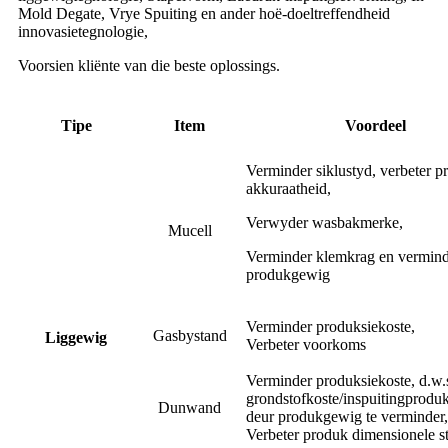
Mold Degate, Vrye Spuiting en ander hoë-doeltreffendheid
innovasietegnologie,
Voorsien kliënte van die beste oplossings.
Tipe
Item
Voordeel
Verminder siklustyd, verbeter p
akkuraatheid,
Verwyder wasbakmerke,
Mucell
Verminder klemkrag en vermin
produkgewig
Verminder produksiekoste,
Gasbystand
Liggewig
Verbeter voorkoms
Verminder produksiekoste, d.w.
grondstofkoste/inspuitingproduk
Dunwand
deur produkgewig te verminder,
Verbeter produk dimensionele sta