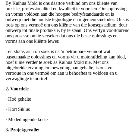
By Kaihua Mold is ons daartoe verbind om ons kliënte van
presisie, professionaliteit en kwaliteit te voorsien. Ons oplossings
en vorms voldoen aan die hoogste bedryfstandaarde en is
ontwerp met die nuutste tegnologie en ingenieursmetodes. Ons is
trots op ons vermoë om ons kliënte van die konsepstadium, deur
ontwerp tot finale produksie, by te staan. Ons verfyn voortdurend
ons prosesse om te verseker dat ons die beste oplossings en
vorms aan ons kliënte lewer.
Ten slotte, as u op soek is na 'n betroubare vennoot wat
pasgemaakte oplossings en vorms vir u motorafdeling kan bied,
hoef u nie verder te soek as Kaihua Mold nie. Met ons
uitgebreide ervaring en toewyding aan gehalte, is ons vol
vertroue in ons vermoë om aan u behoeftes te voldoen en u
verwagtinge te oortref.
2. Voordele
· Hoë gehalte
· Kort Siklus
· Mededingende koste
3. Projekgevalle: