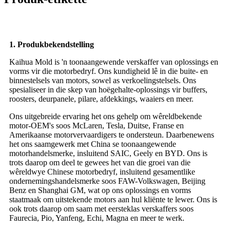
1. Produkbekendstelling
Kaihua Mold is 'n toonaangewende verskaffer van oplossings en
vorms vir die motorbedryf. Ons kundigheid lê in die buite- en
binnestelsels van motors, sowel as verkoelingstelsels. Ons
spesialiseer in die skep van hoëgehalte-oplossings vir buffers,
roosters, deurpanele, pilare, afdekkings, waaiers en meer.
Ons uitgebreide ervaring het ons gehelp om wêreldbekende
motor-OEM's soos McLaren, Tesla, Duitse, Franse en
Amerikaanse motorvervaardigers te ondersteun. Daarbenewens
het ons saamgewerk met China se toonaangewende
motorhandelsmerke, insluitend SAIC, Geely en BYD. Ons is
trots daarop om deel te gewees het van die groei van die
wêreldwye Chinese motorbedryf, insluitend gesamentlike
ondernemingshandelsmerke soos FAW-Volkswagen, Beijing
Benz en Shanghai GM, wat op ons oplossings en vorms
staatmaak om uitstekende motors aan hul kliënte te lewer. Ons is
ook trots daarop om saam met eersteklas verskaffers soos
Faurecia, Pio, Yanfeng, Echi, Magna en meer te werk.