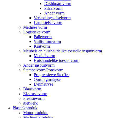
Dashboardvorm
Pilaarvorm
Ander vorm
Verkoelingstelselvorm
Lampstelselvorm
Mediese vorm
Logistieke vorm
Palletvorm
Vullisdromvorm
Kratvorm
Meubels en huishoudelike toestelle inspuitvorm
Meubelvorm
Huishoudelike toestel vorm
Ander inspuitvorm
Stempelvorm/Ponsvorm
Progressiewe Sterfies
Oordragmatryse
Lynmatryse
Blaasvorm
Ekstrusievorm
Presisievorm
gietwerk
Plastiekproduk
Motorprodukte
Mediese Produkte