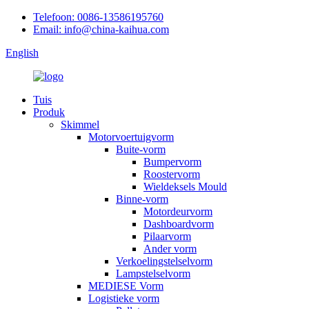
Telefoon: 0086-13586195760
Email: info@china-kaihua.com
English
Tuis
Produk
Skimmel
Motorvoertuigvorm
Buite-vorm
Bumpervorm
Roostervorm
Wieldeksels Mould
Binne-vorm
Motordeurvorm
Dashboardvorm
Pilaarvorm
Ander vorm
Verkoelingstelselvorm
Lampstelselvorm
MEDIESE Vorm
Logistieke vorm