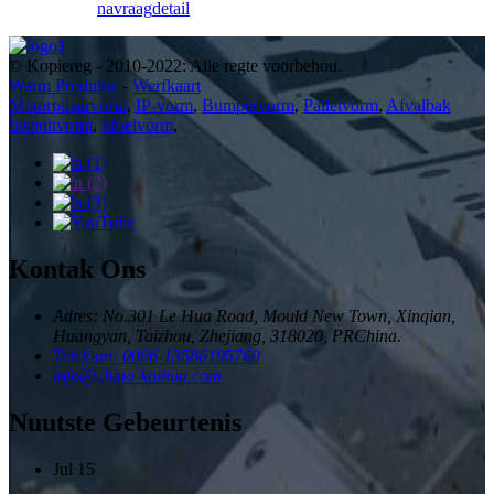
navraag
detail
© Kopiereg - 2010-2022: Alle regte voorbehou.
Warm Produkte
-
Werfkaart
Motorpilaarvorm
,
IP-vorm
,
Bumpervorm
,
Palletvorm
,
Afvalbak
Inspuitvorm
,
Stoelvorm
,
Kontak Ons
Adres: No.301 Le Hua Road, Mould New Town, Xinqian,
Huangyan, Taizhou, Zhejiang, 318020, PRChina.
Telefoon: 0086-13586195760
info@china-kaihua.com
Nuutste Gebeurtenis
Jul
15