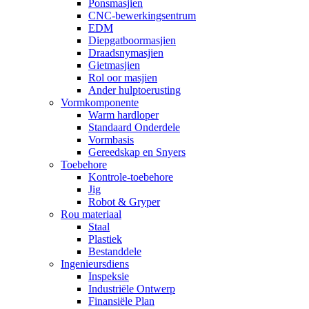
Ponsmasjien
CNC-bewerkingsentrum
EDM
Diepgatboormasjien
Draadsnymasjien
Gietmasjien
Rol oor masjien
Ander hulptoerusting
Vormkomponente
Warm hardloper
Standaard Onderdele
Vormbasis
Gereedskap en Snyers
Toebehore
Kontrole-toebehore
Jig
Robot & Gryper
Rou materiaal
Staal
Plastiek
Bestanddele
Ingenieursdiens
Inspeksie
Industriële Ontwerp
Finansiële Plan