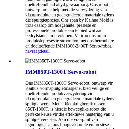
doeltreffendheid altyd gewaarborg. Ons robot is
ontwerp om te help met die verwydering van
klaarprodukte en gedegradeerde materiale tydens
die spuitgietproses. Ons span by Kaihua Mold is
trots daarop om hoëgehalte, presiese en
professionele produkte aan te bied wat aan
bedryfstandaarde voldoen. Vertrou ons om u
produksieproses te stroomlyn met ons betroubare
en doeltreffende IMM1300-2400T Servo-robot.
navraag
detail
IMM850T-1300T Servo-robot
Ons IMM850T-1300T Servo-robot, ontwerp vir
Kaihua-vormspuitgietmasjiene, bied veilige en
doeltreffende produkverwydering vir
klaarprodukte en gedegradeerde materiale tydens
spuitgietwerk. Met 'n klemkragbereik tussen
850T-1300T, is hierdie beweeglike robot die
perfekte keuse vir die effektiewe hantering van u
spuitgietvereistes. Aan die voorpunt van
tegnologie, sal ons hoogs akkurate en presiese