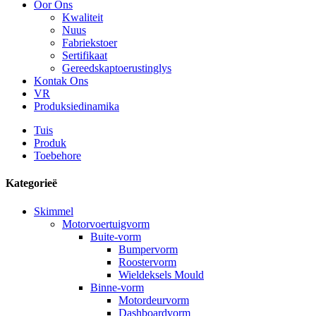
Oor Ons
Kwaliteit
Nuus
Fabriekstoer
Sertifikaat
Gereedskaptoerustinglys
Kontak Ons
VR
Produksiedinamika
Tuis
Produk
Toebehore
Kategorieë
Skimmel
Motorvoertuigvorm
Buite-vorm
Bumpervorm
Roostervorm
Wieldeksels Mould
Binne-vorm
Motordeurvorm
Dashboardvorm