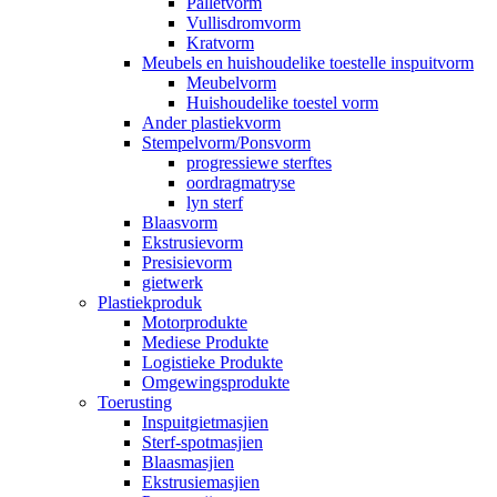
Palletvorm
Vullisdromvorm
Kratvorm
Meubels en huishoudelike toestelle inspuitvorm
Meubelvorm
Huishoudelike toestel vorm
Ander plastiekvorm
Stempelvorm/Ponsvorm
progressiewe sterftes
oordragmatryse
lyn sterf
Blaasvorm
Ekstrusievorm
Presisievorm
gietwerk
Plastiekproduk
Motorprodukte
Mediese Produkte
Logistieke Produkte
Omgewingsprodukte
Toerusting
Inspuitgietmasjien
Sterf-spotmasjien
Blaasmasjien
Ekstrusiemasjien