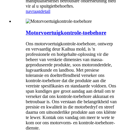
manipulasiestelsel betroubare ondersteuning bied
vir al u spuitgietbehoeftes.
navraag
detail
Motorvoertuigkontrole-toebehore
Ons motorvoertuigkontrole-toebehore, ontwerp
en vervaardig deur Kaihua mold, is 'n
professionele en hoëgehalte-oplossing vir die
beheer van verskeie dimensies van massa-
geproduseerde produkte, soos motoronderdele,
lugvaartkunde en landbou. Met presiese
toleransie en doeltreffendheid verseker ons
kontrole-toebehore dat die produkte aan die
vereiste spesifikasies en standaarde voldoen. Ons
span kundiges gee groot aandag aan detail om te
verseker dat ons kontrole-toebehore akkuraat en
betroubaar is. Ons verstaan ​​die belangrikheid van
presisie en kwaliteit in die motorbedryf en streef
daarna om uitsonderlike produkte aan ons kliënte
te lewer. Kontak ons ​​vandag om meer te wete te
kom oor ons motorvorm- en kontrole-toebehore-
dienste.