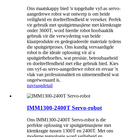
Ons maatskappy bied 'n topgehalte vyf-as servo-
aangedrewe robot wat ontwerp is om beide
veiligheid en doeltreffendheid te verseker. Perfek
vir gebruik met spuitgietmasjiene met klemkragte
onder 3600T, word hierdie robot hoofsaaklik
gebruik vir die verwydering van beide
klaarprodukte en gedegradeerde materiale tydens
die spuitgietproses. Ons kundig vervaardigde
robot is die ideale oplossing vir al u
spuitgietbehoeftes, wat presisie, betroubaarheid
en doeltreffendheid met elke gebruik bied. Kies
ons vyf-as servo-aangedrewe robot en ervaar 'n
vlak van professionaliteit en uitnemendheid wat
ongeëwenaard is.
navraag
detail
IMM1300-2400T Servo-robot
Ons IMM1300-2400T Servo-robot is die
perfekte oplossing vir spuitgietmasjiene met
klemkragte tussen 1300T en 2400T. Met ons
moderne tegnologie word veiligheid en