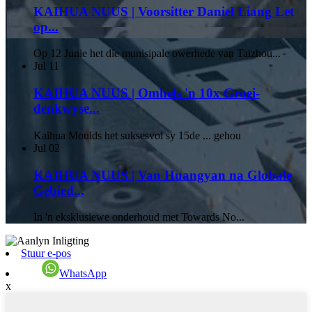
KAIHUA NUUS | Voorsitter Daniel Liang Let
op...
Op 12 Junie het die munisipale owerhede van Taizhou...
Jul
11
KAIHUA NUUS | Omhels 'n 10x Groei-
denkwyse...
Kaihua Moulds het suksesvol sy 15de ... gehou
Jul
02
KAIHUA NUUS | Van Huangyan na Globale
Gebied...
In 'n eksklusiewe onderhoud met Towards No...
Stuur e-pos
WhatsApp
x