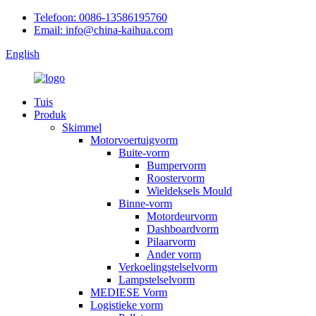
Telefoon: 0086-13586195760
Email: info@china-kaihua.com
English
Tuis
Produk
Skimmel
Motorvoertuigvorm
Buite-vorm
Bumpervorm
Roostervorm
Wieldeksels Mould
Binne-vorm
Motordeurvorm
Dashboardvorm
Pilaarvorm
Ander vorm
Verkoelingstelselvorm
Lampstelselvorm
MEDIESE Vorm
Logistieke vorm