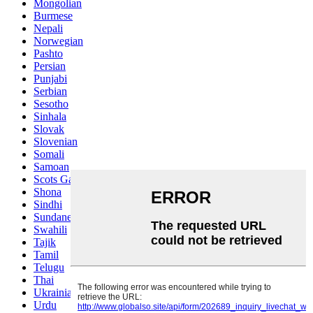
Mongolian
Burmese
Nepali
Norwegian
Pashto
Persian
Punjabi
Serbian
Sesotho
Sinhala
Slovak
Slovenian
Somali
Samoan
Scots Gaelic
Shona
Sindhi
Sundanese
Swahili
Tajik
Tamil
Telugu
Thai
Ukrainian
Urdu