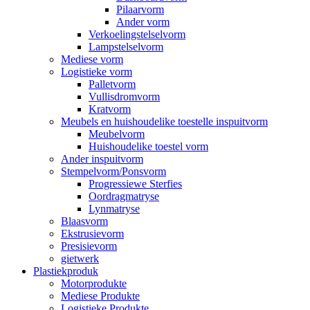
Pilaarvorm
Ander vorm
Verkoelingstelselvorm
Lampstelselvorm
Mediese vorm
Logistieke vorm
Palletvorm
Vullisdromvorm
Kratvorm
Meubels en huishoudelike toestelle inspuitvorm
Meubelvorm
Huishoudelike toestel vorm
Ander inspuitvorm
Stempelvorm/Ponsvorm
Progressiewe Sterfies
Oordragmatryse
Lynmatryse
Blaasvorm
Ekstrusievorm
Presisievorm
gietwerk
Plastiekproduk
Motorprodukte
Mediese Produkte
Logistieke Produkte