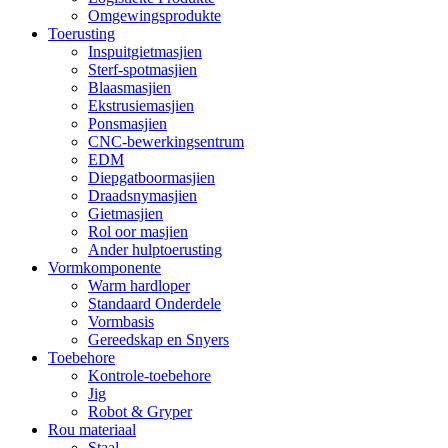
Omgewingsprodukte
Toerusting
Inspuitgietmasjien
Sterf-spotmasjien
Blaasmasjien
Ekstrusiemasjien
Ponsmasjien
CNC-bewerkingsentrum
EDM
Diepgatboormasjien
Draadsnymasjien
Gietmasjien
Rol oor masjien
Ander hulptoerusting
Vormkomponente
Warm hardloper
Standaard Onderdele
Vormbasis
Gereedskap en Snyers
Toebehore
Kontrole-toebehore
Jig
Robot & Gryper
Rou materiaal
Staal