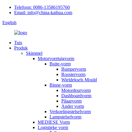
Telefoon: 0086-13586195760
Email: info@china-kaihua.com
English
Tuis
Produk
Skimmel
Motorvoertuigvorm
Buite-vorm
Bumpervorm
Roostervorm
Wieldeksels Mould
Binne-vorm
Motordeurvorm
Dashboardvorm
Pilaarvorm
Ander vorm
Verkoelingstelselvorm
Lampstelselvorm
MEDIESE Vorm
Logistieke vorm