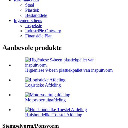
Staal
Plastiek
Bestanddele
Ingenieursdiens
Inspeksie
Industriële Ontwerp
Finansiële Plan
Aanbevole produkte
Higiëniese 9-been plastiekpallet van inspuitvorm
Logistieke Afdeling
Motorvoertuigafdeling
Huishoudelike Toestel Afdeling
Stempelvorm/Ponsvorm