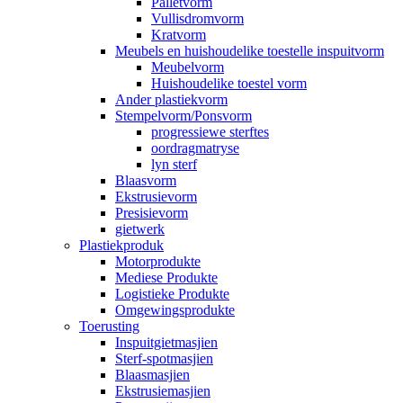
Palletvorm
Vullisdromvorm
Kratvorm
Meubels en huishoudelike toestelle inspuitvorm
Meubelvorm
Huishoudelike toestel vorm
Ander plastiekvorm
Stempelvorm/Ponsvorm
progressiewe sterftes
oordragmatryse
lyn sterf
Blaasvorm
Ekstrusievorm
Presisievorm
gietwerk
Plastiekproduk
Motorprodukte
Mediese Produkte
Logistieke Produkte
Omgewingsprodukte
Toerusting
Inspuitgietmasjien
Sterf-spotmasjien
Blaasmasjien
Ekstrusiemasjien