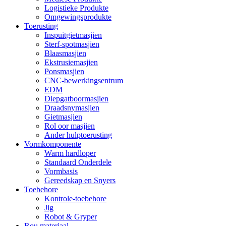
Logistieke Produkte
Omgewingsprodukte
Toerusting
Inspuitgietmasjien
Sterf-spotmasjien
Blaasmasjien
Ekstrusiemasjien
Ponsmasjien
CNC-bewerkingsentrum
EDM
Diepgatboormasjien
Draadsnymasjien
Gietmasjien
Rol oor masjien
Ander hulptoerusting
Vormkomponente
Warm hardloper
Standaard Onderdele
Vormbasis
Gereedskap en Snyers
Toebehore
Kontrole-toebehore
Jig
Robot & Gryper
Rou materiaal