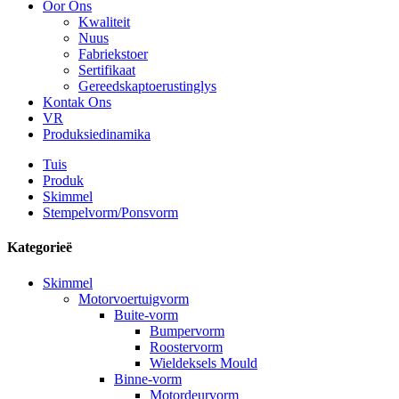
Oor Ons
Kwaliteit
Nuus
Fabriekstoer
Sertifikaat
Gereedskaptoerustinglys
Kontak Ons
VR
Produksiedinamika
Tuis
Produk
Skimmel
Stempelvorm/Ponsvorm
Kategorieë
Skimmel
Motorvoertuigvorm
Buite-vorm
Bumpervorm
Roostervorm
Wieldeksels Mould
Binne-vorm
Motordeurvorm