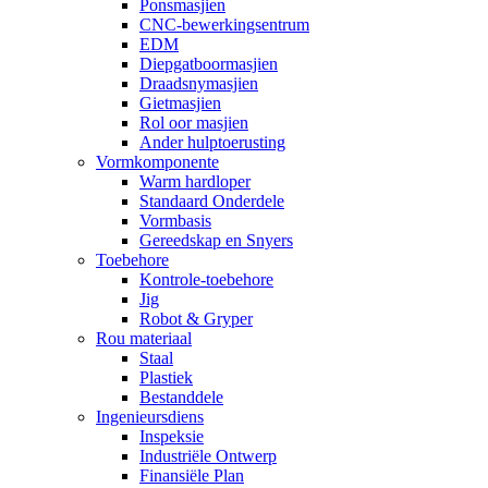
Ponsmasjien
CNC-bewerkingsentrum
EDM
Diepgatboormasjien
Draadsnymasjien
Gietmasjien
Rol oor masjien
Ander hulptoerusting
Vormkomponente
Warm hardloper
Standaard Onderdele
Vormbasis
Gereedskap en Snyers
Toebehore
Kontrole-toebehore
Jig
Robot & Gryper
Rou materiaal
Staal
Plastiek
Bestanddele
Ingenieursdiens
Inspeksie
Industriële Ontwerp
Finansiële Plan