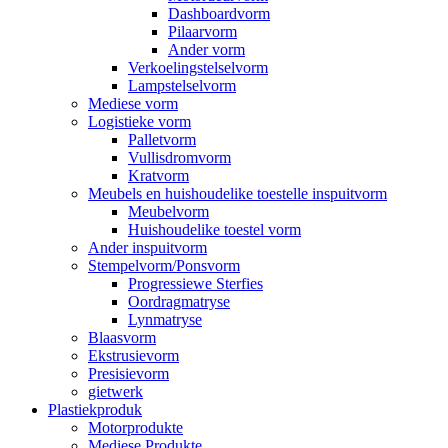
Dashboardvorm
Pilaarvorm
Ander vorm
Verkoelingstelselvorm
Lampstelselvorm
Mediese vorm
Logistieke vorm
Palletvorm
Vullisdromvorm
Kratvorm
Meubels en huishoudelike toestelle inspuitvorm
Meubelvorm
Huishoudelike toestel vorm
Ander inspuitvorm
Stempelvorm/Ponsvorm
Progressiewe Sterfies
Oordragmatryse
Lynmatryse
Blaasvorm
Ekstrusievorm
Presisievorm
gietwerk
Plastiekproduk
Motorprodukte
Mediese Produkte