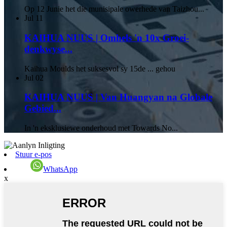
Op 12 Junie het die munisipale owerhede van Taizhou...
Jul
11
KAIHUA NUUS | Omhels 'n 10x Groei-
denkwyse...
Kaihua Moulds het suksesvol sy 15de ... gehou
Jul
02
KAIHUA NUUS | Van Huangyan na Globale
Gebied...
In 'n eksklusiewe onderhoud met Towards No...
Stuur e-pos
WhatsApp
x