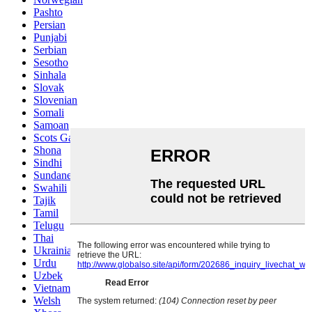
Pashto
Persian
Punjabi
Serbian
Sesotho
Sinhala
Slovak
Slovenian
Somali
Samoan
Scots Gaelic
Shona
Sindhi
Sundanese
Swahili
Tajik
Tamil
Telugu
Thai
Ukrainian
Urdu
Uzbek
Vietnamese
Welsh