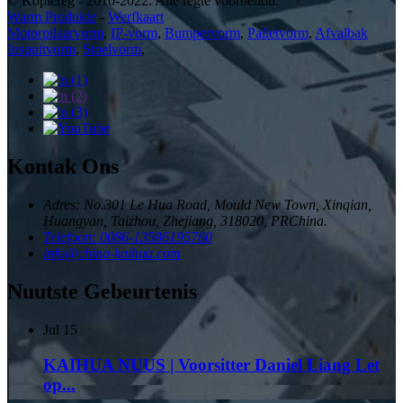
© Kopiereg - 2010-2022: Alle regte voorbehou.
Warm Produkte
-
Werfkaart
Motorpilaarvorm
,
IP-vorm
,
Bumpervorm
,
Palletvorm
,
Afvalbak
Inspuitvorm
,
Stoelvorm
,
Kontak Ons
Adres: No.301 Le Hua Road, Mould New Town, Xinqian,
Huangyan, Taizhou, Zhejiang, 318020, PRChina.
Telefoon: 0086-13586195760
info@china-kaihua.com
Nuutste Gebeurtenis
Jul
15
KAIHUA NUUS | Voorsitter Daniel Liang Let
op...