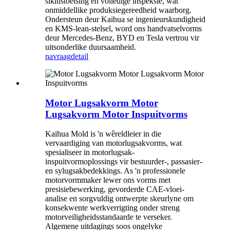
siklustoetsing en volledige inspeksie, wat
onmiddellike produksiegereedheid waarborg.
Ondersteun deur Kaihua se ingenieurskundigheid
en KMS-lean-stelsel, word ons handvatselvorms
deur Mercedes-Benz, BYD en Tesla vertrou vir
uitsonderlike duursaamheid.
navraag
detail
Motor Lugsakvorm Motor
Lugsakvorm Motor Inspuitvorms
Kaihua Mold is 'n wêreldleier in die
vervaardiging van motorlugsakvorms, wat
spesialiseer in motorlugsak-
inspuitvormoplossings vir bestuurder-, passasier-
en sylugsakbedekkings. As 'n professionele
motorvormmaker lewer ons vorms met
presisiebewerking, gevorderde CAE-vloei-
analise en sorgvuldig ontwerpte skeurlyne om
konsekwente werkverrigting onder streng
motorveiligheidsstandaarde te verseker.
Algemene uitdagings soos ongelyke