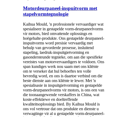
Motordeurpaneel-inspuitvorm met
stapelvormtegnologie
Kaihua Mould, 'n professionele vervaardiger wat
spesialiseer in gestapelde vorm-deurpaneelvorms
vir motors, bied omvattende oplossings en
hoëgehalte-produkte. Ons gestapelde deurpaneel-
inspuitvorms word presisie vervaardig met
behulp van gevorderde prosesse, insluitend
stapeling, laedruk-inspuitgietvorming en
gasondersteunde tegnieke, om aan die spesifieke
vereistes van motorvervaardigers te voldoen. Ons
span kundiges werk nou saam met ons kliënte
om te verseker dat hul behoeftes ten volle
bevredig word, en ons is daartoe verbind om die
beste dienste aan ons kliënte te lewer. Met 'n
spesialisasie in inspuitgietvorming en gestapelde
vorm-deurpaneelvorms vir motors, is ons een van
die toonaangewende verskaffers in China, wat
koste-effektiewe en doeltreffende
kwaliteitsoplossings bied. By Kaihua Mould is
ons vol vertroue dat ons produkte en dienste u
verwagtinge vir al u gestapelde vorm-deurpaneel-