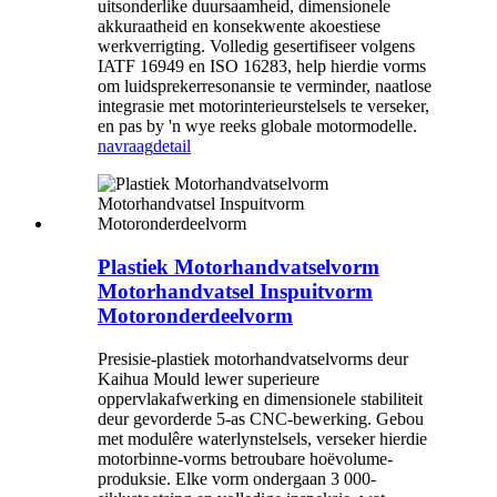
uitsonderlike duursaamheid, dimensionele
akkuraatheid en konsekwente akoestiese
werkverrigting. Volledig gesertifiseer volgens
IATF 16949 en ISO 16283, help hierdie vorms
om luidsprekerresonansie te verminder, naatlose
integrasie met motorinterieurstelsels te verseker,
en pas by 'n wye reeks globale motormodelle.
navraag
detail
Plastiek Motorhandvatselvorm
Motorhandvatsel Inspuitvorm
Motoronderdeelvorm
Presisie-plastiek motorhandvatselvorms deur
Kaihua Mould lewer superieure
oppervlakafwerking en dimensionele stabiliteit
deur gevorderde 5-as CNC-bewerking. Gebou
met modulêre waterlynstelsels, verseker hierdie
motorbinne-vorms betroubare hoëvolume-
produksie. Elke vorm ondergaan 3 000-