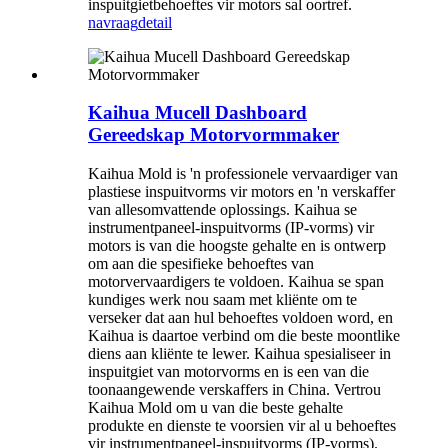
inspuitgietbehoeftes vir motors sal oortref.
navraag
detail
Kaihua Mucell Dashboard
Gereedskap Motorvormmaker
Kaihua Mold is 'n professionele vervaardiger van
plastiese inspuitvorms vir motors en 'n verskaffer
van allesomvattende oplossings. Kaihua se
instrumentpaneel-inspuitvorms (IP-vorms) vir
motors is van die hoogste gehalte en is ontwerp
om aan die spesifieke behoeftes van
motorvervaardigers te voldoen. Kaihua se span
kundiges werk nou saam met kliënte om te
verseker dat aan hul behoeftes voldoen word, en
Kaihua is daartoe verbind om die beste moontlike
diens aan kliënte te lewer. Kaihua spesialiseer in
inspuitgiet van motorvorms en is een van die
toonaangewende verskaffers in China. Vertrou
Kaihua Mold om u van die beste gehalte
produkte en dienste te voorsien vir al u behoeftes
vir instrumentpaneel-inspuitvorms (IP-vorms).