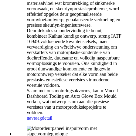
materiaalvloei wat kromtrekking of sinkmerke
veroorsaak, en skeurlynprestasieprobleme, word
effektief opgelos deur geoptimaliseerde
vormvloei-ontwerp, gebalanseerde verkoeling en
presiese skeurlyn-ingenieurswese.
Deur dekades se ondervinding te benut,
kombineer Kaihua kundige ontwerp, streng IATF
16949-voldoenende kwaliteitstelsels, maer
vervaardiging en wêreldwye ondersteuning om
verskaffers van motorplastiekonderdele van
doeltreffende, duursame en volledig naspeurbare
vormoplossings te voorsien. Ons kundigheid in
groot dunwandige komponente en liggewig
motorontwerp verseker dat elke vorm aan beide
prestasie- en estetiese vereistes vir moderne
voertuie voldoen.
Saam met ons motorlugsakvorms, kan u Mucell
Dashboard Tooling en Auto Glove Box Mould
verken, wat ontwerp is om aan die presiese
vereistes van u motorproduksieprojekte te
voldoen.
navraag
detail