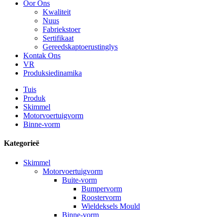
Oor Ons
Kwaliteit
Nuus
Fabriekstoer
Sertifikaat
Gereedskaptoerustinglys
Kontak Ons
VR
Produksiedinamika
Tuis
Produk
Skimmel
Motorvoertuigvorm
Binne-vorm
Kategorieë
Skimmel
Motorvoertuigvorm
Buite-vorm
Bumpervorm
Roostervorm
Wieldeksels Mould
Binne-vorm