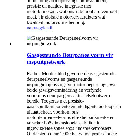
armleuningvormoplossings duursaamheid,
presisie en naatlose integrasie met
motorbinnekant, wat ons 'n betroubare vennoot
maak vir globale motorvervaardigers wat
kwaliteit motorvorms benodig.
navraag
detail
Gasgesteunde Deurpaneelvorm vir
inspuitgietwerk
Kaihua Moulds bied gevorderde gasgesteunde
deurpaneelvorms en gasgesteunde
inspuitgietoplossings vir motortoepassings, wat
beide gewigsvermindering en verfynde
voorkoms deur pasgemaakte stelselontwerp
bereik. Toegerus met presisie-
gasinspuitkomponente en intelligente oorloop- en
uitlaatbeheer, voorkom ons
motordeurpaneelvorms effektief sinkmerke en
verseker hoë dimensionele stabiliteit in
ingewikkelde sones soos luidsprekerroosters.
Ondersteun deur 1 900 bekwame professionele