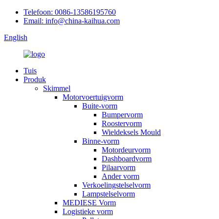
Telefoon: 0086-13586195760
Email: info@china-kaihua.com
English
Tuis
Produk
Skimmel
Motorvoertuigvorm
Buite-vorm
Bumpervorm
Roostervorm
Wieldeksels Mould
Binne-vorm
Motordeurvorm
Dashboardvorm
Pilaarvorm
Ander vorm
Verkoelingstelselvorm
Lampstelselvorm
MEDIESE Vorm
Logistieke vorm