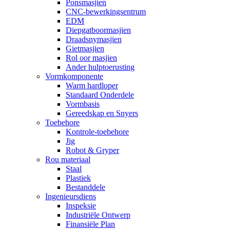
Ponsmasjien
CNC-bewerkingsentrum
EDM
Diepgatboormasjien
Draadsnymasjien
Gietmasjien
Rol oor masjien
Ander hulptoerusting
Vormkomponente
Warm hardloper
Standaard Onderdele
Vormbasis
Gereedskap en Snyers
Toebehore
Kontrole-toebehore
Jig
Robot & Gryper
Rou materiaal
Staal
Plastiek
Bestanddele
Ingenieursdiens
Inspeksie
Industriële Ontwerp
Finansiële Plan