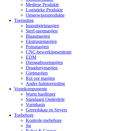
Mediese Produkte
Logistieke Produkte
Omgewingsprodukte
Toerusting
Inspuitgietmasjien
Sterf-spotmasjien
Blaasmasjien
Ekstrusiemasjien
Ponsmasjien
CNC-bewerkingsentrum
EDM
Diepgatboormasjien
Draadsnymasjien
Gietmasjien
Rol oor masjien
Ander hulptoerusting
Vormkomponente
Warm hardloper
Standaard Onderdele
Vormbasis
Gereedskap en Snyers
Toebehore
Kontrole-toebehore
Jig
Robot & Gryper