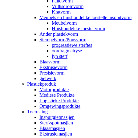
Palletvorm
Vullisdromvorm
Kratvorm
Meubels en huishoudelike toestelle inspuitvorm
Meubelvorm
Huishoudelike toestel vorm
Ander plastiekvorm
Stempelvorm/Ponsvorm
progressiewe sterftes
oordragmatryse
lyn sterf
Blaasvorm
Ekstrusievorm
Presisievorm
gietwerk
Plastiekproduk
Motorprodukte
Mediese Produkte
Logistieke Produkte
Omgewingsprodukte
Toerusting
Inspuitgietmasjien
Sterf-spotmasjien
Blaasmasjien
Ekstrusiemasjien