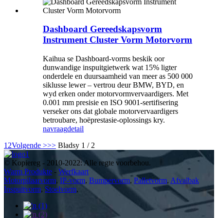
Dashboard Gereedskapsvorm
Instrument Cluster Vorm Motorvorm
Kaihua se Dashboard-vorms beskik oor
dunwandige inspuitgietwerk wat 15% ligter
onderdele en duursaamheid van meer as 500 000
siklusse lewer – vertrou deur BMW, BYD, en
wyd erken onder motorvormvervaardigers. Met
0.001 mm presisie en ISO 9001-sertifisering
verseker ons dat globale motorvervaardigers
betroubare, hoëprestasie-oplossings kry.
navraag
detail
1
2
Volgende >
>>
Bladsy 1 / 2
© Kopiereg - 2010-2022: Alle regte voorbehou.
Warm Produkte
-
Werfkaart
Motorpilaarvorm
,
IP-vorm
,
Bumpervorm
,
Palletvorm
,
Afvalbak
Inspuitvorm
,
Stoelvorm
,