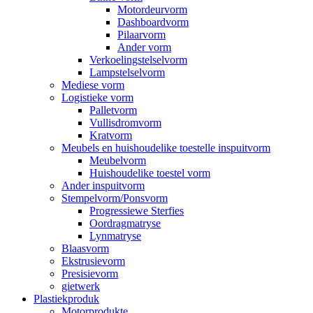
Motordeurvorm
Dashboardvorm
Pilaarvorm
Ander vorm
Verkoelingstelselvorm
Lampstelselvorm
Mediese vorm
Logistieke vorm
Palletvorm
Vullisdromvorm
Kratvorm
Meubels en huishoudelike toestelle inspuitvorm
Meubelvorm
Huishoudelike toestel vorm
Ander inspuitvorm
Stempelvorm/Ponsvorm
Progressiewe Sterfies
Oordragmatryse
Lynmatryse
Blaasvorm
Ekstrusievorm
Presisievorm
gietwerk
Plastiekproduk
Motorprodukte