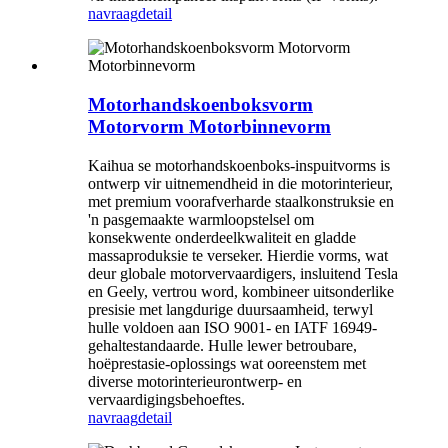
navraag
detail
Motorhandskoenboksvorm
Motorvorm Motorbinnevorm
Kaihua se motorhandskoenboks-inspuitvorms is
ontwerp vir uitnemendheid in die motorinterieur,
met premium voorafverharde staalkonstruksie en
'n pasgemaakte warmloopstelsel om
konsekwente onderdeelkwaliteit en gladde
massaproduksie te verseker. Hierdie vorms, wat
deur globale motorvervaardigers, insluitend Tesla
en Geely, vertrou word, kombineer uitsonderlike
presisie met langdurige duursaamheid, terwyl
hulle voldoen aan ISO 9001- en IATF 16949-
gehaltestandaarde. Hulle lewer betroubare,
hoëprestasie-oplossings wat ooreenstem met
diverse motorinterieurontwerp- en
vervaardigingsbehoeftes.
navraag
detail