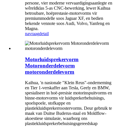
persone, vier moderne vervaardigingsaanlegte en
wêreldklas 5-as CNC-bewerking, lewer Kaihua
betroubare, hoëprestasie-motorvorms vir
premiummodelle soos Jaguar XF, en bedien
bekende vennote soos Audi, Volvo, Yanfeng en
Magna.
navraag
detail
Motorluidsprekervorm
Motoronderdelevorm
motoronderdelevorm
Kaihua, 'n nasionale "Klein Reus"-onderneming
en Tier 1-verskaffer aan Tesla, Geely en BMW,
spesialiseer in hoë-presisie motorinspuitvorms en
binne-motorvorms vir luidsprekerbehuisings,
spoelspoele, stofkappe en
plastiekluidsprekerroostervorms. Deur gebruik te
maak van Duitse Buderus-staal en Moldflow-
akoestiese simulasie, waarborg ons
plastiekluidsprekerbehuisingsgereedskap