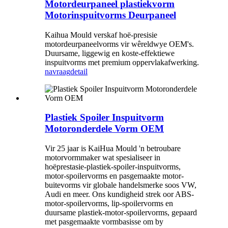
Motordeurpaneel plastiekvorm
Motorinspuitvorms Deurpaneel
Kaihua Mould verskaf hoë-presisie
motordeurpaneelvorms vir wêreldwye OEM's.
Duursame, liggewig en koste-effektiewe
inspuitvorms met premium oppervlakafwerking.
navraag
detail
Plastiek Spoiler Inspuitvorm
Motoronderdele Vorm OEM
Vir 25 jaar is KaiHua Mould 'n betroubare
motorvormmaker wat spesialiseer in
hoëprestasie-plastiek-spoiler-inspuitvorms,
motor-spoilervorms en pasgemaakte motor-
buitevorms vir globale handelsmerke soos VW,
Audi en meer. Ons kundigheid strek oor ABS-
motor-spoilervorms, lip-spoilervorms en
duursame plastiek-motor-spoilervorms, gepaard
met pasgemaakte vormbasisse om by