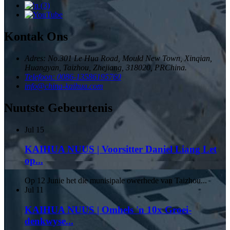
Kontak Ons
Adres: No.301 Le Hua Road, Mould New Town, Xinqian,
Huangyan, Taizhou, Zhejiang, 318020, PRChina.
Telefoon: 0086-13586195760
info@china-kaihua.com
Nuutste Gebeurtenis
Jul
15
KAIHUA NUUS | Voorsitter Daniel Liang Let
op...
Op 12 Junie het die munisipale owerhede van Taizhou...
Jul
11
KAIHUA NUUS | Omhels 'n 10x Groei-
denkwyse...