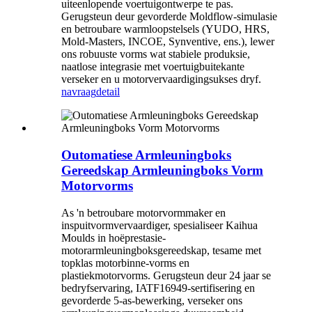
uiteenlopende voertuigontwerpe te pas.
Gerugsteun deur gevorderde Moldflow-simulasie
en betroubare warmloopstelsels (YUDO, HRS,
Mold-Masters, INCOE, Synventive, ens.), lewer
ons robuuste vorms wat stabiele produksie,
naatlose integrasie met voertuigbuitekante
verseker en u motorvervaardigingsukses dryf.
navraag
detail
Outomatiese Armleuningboks
Gereedskap Armleuningboks Vorm
Motorvorms
As 'n betroubare motorvormmaker en
inspuitvormvervaardiger, spesialiseer Kaihua
Moulds in hoëprestasie-
motorarmleuningboksgereedskap, tesame met
topklas motorbinne-vorms en
plastiekmotorvorms. Gerugsteun deur 24 jaar se
bedryfservaring, IATF16949-sertifisering en
gevorderde 5-as-bewerking, verseker ons